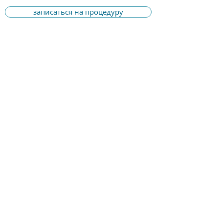
записаться на процедуру
ЧИСТКИ/УХОДЫ
ДЛЯ КОЖИ ЛИЦА И ТЕЛА
ВАКУУМНЫЙ ГИДРОПИЛИНГ
БЕЗИНЪЕКЦИОННАЯ
МЕЗОТЕРАПИЯ
ПИЛИНГИ
УХОДОВЫЕ ПРОЦЕДУРЫ
ACADEMIE