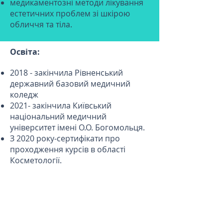
медикаментозні методи лікування
естетичних проблем зі шкірою
обличчя та тіла.
Освіта:
2018 - закінчила Рівненський
державний базовий медичний
коледж
2021- закінчила Київський
національний медичний
університет імені О.О. Богомольця.
З 2020 року-сертифікати про
проходження курсів в області
Косметології.
Досвід роботи 4 роки.
Улюблене:
Бачити результати своєї роботи, та