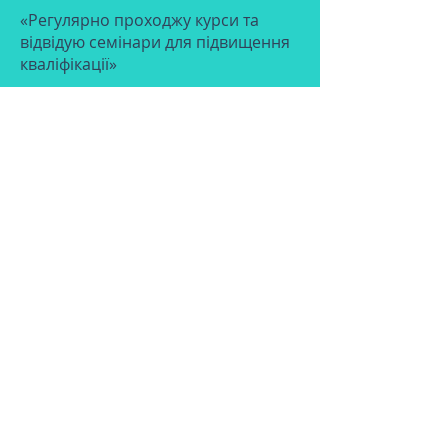
«Регулярно проходжу курси та
відвідую семінари для підвищення
кваліфікації»
«Виконую доглядові, апаратні та
ін'єкційні косметичні процедури»
Улюблені процедури це
– хімічні
пілінги, ліполіз, мікроголковий RF-
ліфтинг, смас-ліфтинг,
біоревітацізація, видалення
новоутворень шкіри.
Ботулінотерапія, аугментація губ та
контурна пластика обличчя.
©2024 by Gelios Ukraine